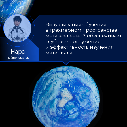
ЗАЧЕМ МНЕ
НОЙМАНН-METAVERS?
ускорить время
изучить материал
обучения на курсе
более разносторонне
инновационный подход к обучению через
трехмерное виртуальное пространство
повысить
геймификация
простота
эффективность
материала
подписки
удобство
разнообразие в
использования
процессе обучения
приложения