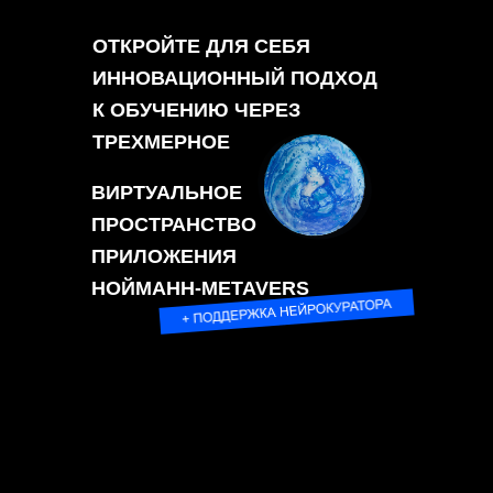
материала
ОТКРОЙТЕ ДЛЯ СЕБЯ
ИННОВАЦИОННЫЙ ПОДХОД
К ОБУЧЕНИЮ ЧЕРЕЗ
ТРЕХМЕРНОЕ
ВИРТУАЛЬНОЕ
ПРОСТРАНСТВО
ПРИЛОЖЕНИЯ
НОЙМАНН-METAVERS
Наглядные примеры для выполнения
практических заданий
ПОДПИСКА