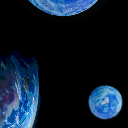
Визуализация обучения
в трехмерном пространстве
мета вселенной обеспечивает
глубокое погружение
и эффективность изучения
Нара
материала
нейрокуратор