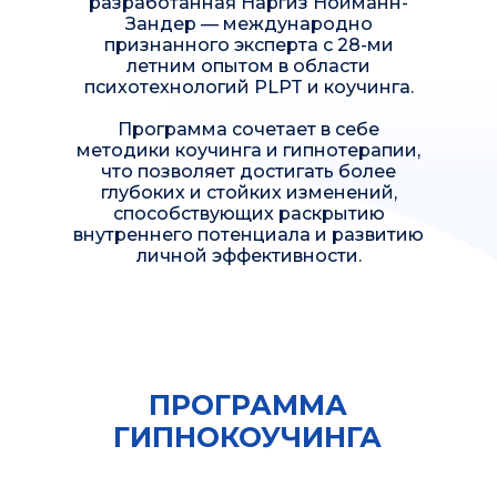
разработанная Наргиз Нойманн-
Зандер — международно
признанного эксперта с 28-ми
летним опытом в области
психотехнологий PLPT и коучинга.
Программа сочетает в себе
методики коучинга и гипнотерапии,
что позволяет достигать более
глубоких и стойких изменений,
способствующих раскрытию
внутреннего потенциала и развитию
личной эффективности.
ПРОГРАММА
Повышать уровень компетентности
ГИПНОКОУЧИНГА
экспертов во всех сферах жизни
Наша миссия
Про нашу технологию
с передовыми психотехнологиями