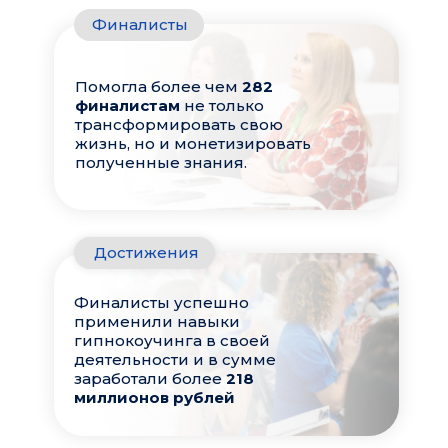
Финалисты
Психотехнология PLPT предлагает
решение любых трудностей, с
которыми Вы сталкиваетесь в жизни.
Помогла более чем
282
PLPT – это точная технология,
финалистам
не только
которую Вы можете использовать
трансформировать свою
для решения проблем и улучшения
жизнь, но и монетизировать
как своей жизни, так и жизни
полученные знания.
окружающих Вас людей
Достижения
Финалисты успешно
применили навыки
гипнокоучинга в своей
деятельности и в сумме
заработали более
218
миллионов рублей