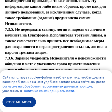
коммерческой прибыли, а также использовать эту
информацию каким-либо иным образом, кроме как для
личного пользования, за исключением случаев, когда
такое требование (задание) предъявлено самим
Исполнителем.
7.3.5. Не передавать ссылку, логин и пароль от личного
кабинета на Платформе Исполнителя третьим лицам, а
также самостоятельно принять все необходимые меры
для сохранности и нераспространения ссылки, логина и
пароля третьим лицам.
7.3.6. Заранее уведомить Исполнителя о невозможности
общения в чате с указанием срока приостановления
такого общения (например, на время перелета и тд.).
Заранее согласовать с Исполнителем перенос даты,
Сайт использует cookie-файлы и веб-аналитику, чтобы сделать
времени проведения встреч и/или сроков оказания
ваше пребывание на нем удобнее. Оставаясь на сайте, вы даёте
согласие на обработку персональных данных в порядке
,
услуг в целом.
указанном в
Политике конфиденциальности.
7.3.7. Заказчик обязуется неукоснительно и
безоговорочно соблюдать следующие Правила
СОГЛАШАЮСЬ
поведения при оказании ему Услуг Исполнителем
(онлайн):