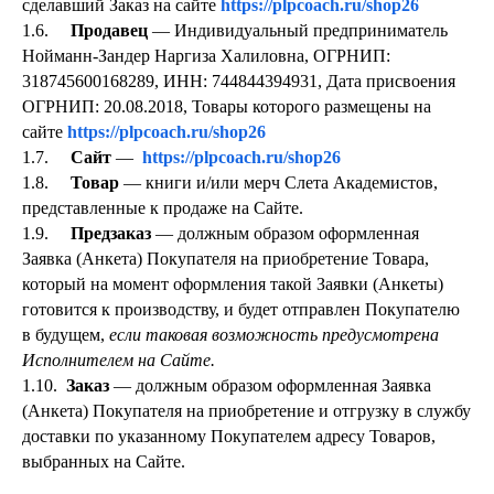
сделавший Заказ на сайте
https://plpcoach.ru/shop26
1.6.
Продавец
— Индивидуальный предприниматель
Нойманн-Зандер Наргиза Халиловна, ОГРНИП:
318745600168289, ИНН: 744844394931, Дата присвоения
ОГРНИП: 20.08.2018, Товары которого размещены на
сайте
https://plpcoach.ru/shop26
1.7.
Сайт
—
https://plpcoach.ru/shop26
1.8.
Товар
— книги и/или мерч Слета Академистов,
представленные к продаже на Сайте.
1.9.
Предзаказ
— должным образом оформленная
Заявка (Анкета) Покупателя на приобретение Товара,
который на момент оформления такой Заявки (Анкеты)
готовится к производству, и будет отправлен Покупателю
в будущем,
если таковая возможность предусмотрена
Исполнителем на Сайте.
1.10.
Заказ
— должным образом оформленная Заявка
(Анкета) Покупателя на приобретение и отгрузку в службу
доставки по указанному Покупателем адресу Товаров,
выбранных на Сайте.