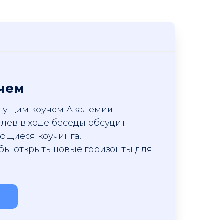
учем
едущим коучем Академии
лев в ходе беседы обсудит
ющиеся коучинга.
обы открыть новые горизонты для