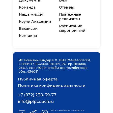
Документы
Блог
Команда
Отзывы
Наша миссия
Платежные
реквизиты
Коучи Академии
Расписание
Вакансии
мероприятий
Контакты
ИП Нойманн-Зандер Н.Х., ИНН 744844394931,
ОГРНИП 318745600168289, РФ, пр. Ленина,
26а/2, офис 1008 Челябинск, Челябинская
обл., 454091
Публичная оферта
Политика конфиденциальности
+7 (932) 230-39-77
info@plpcoach.ru
*Meta — компания — владелец