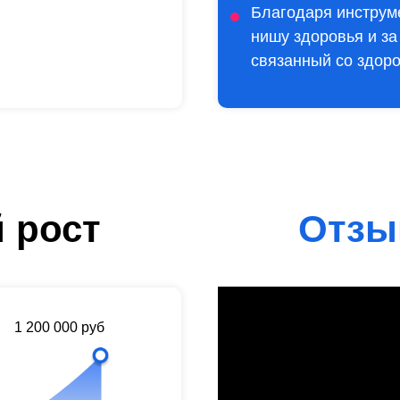
Благодаря инструм
нишу здоровья и з
связанный со здор
 рост
Отзы
1 200 000 руб