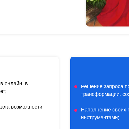
в онлайн, в
Решение запроса п
ет;
трансформации, со
кала возможности
Наполнение своих
инструментами;