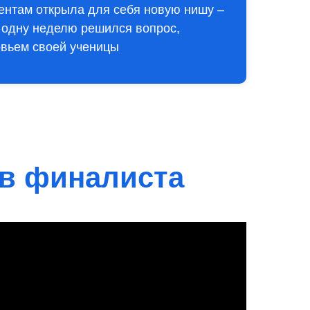
ентам открыла для себя новую нишу –
а одну неделю решился вопрос,
овьем своей ученицы
в финалиста