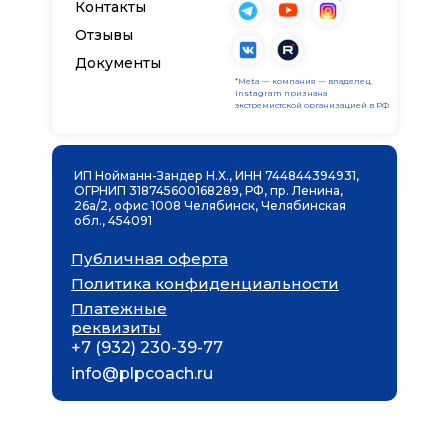
*
Контакты
Отзывы
Документы
*Meta — компания — владелец
Instagram признана
экстремистской организацией в РФ
ИП Нойманн-Зандер Н.Х., ИНН 744844394931,
ОГРНИП 318745600168289, РФ, пр. Ленина,
26а/2, офис 1008 Челябинск, Челябинская
обл., 454091
Публичная оферта
Политика конфиденциальности
Платежные
реквизиты
+7 (932) 230-39-77
info@plpcoach.ru