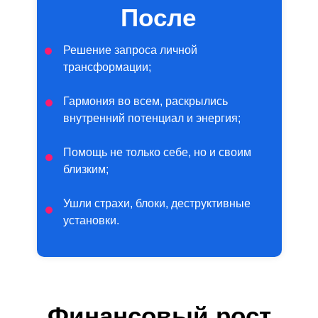
После
Решение запроса личной
трансформации;
Гармония во всем, раскрылись
внутренний потенциал и энергия;
Помощь не только себе, но и своим
близким;
Ушли страхи, блоки, деструктивные
установки.
Финансовый рост